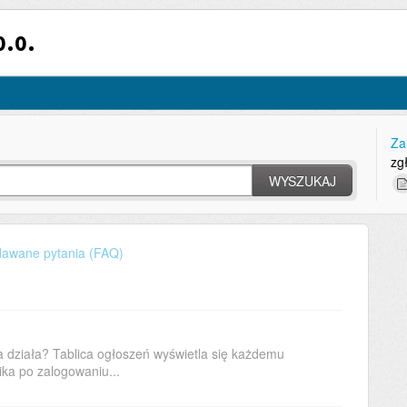
o.o.
Za
zg
WYSZUKAJ
dawane pytania (FAQ)
a działa? Tablica ogłoszeń wyświetla się każdemu
ika po zalogowaniu...